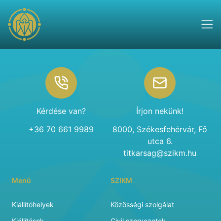
Footer
Kérdése van?
Írjon nekünk!
+36 70 661 9989
8000, Székesfehérvár, Fő
utca 6.
titkarsag@szikm.hu
Menü
SZIKM
Kiállítóhelyek
Közösségi szolgálat
Kiállítások
Civil szervezetek