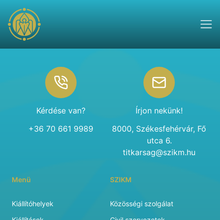
Footer
Kérdése van?
Írjon nekünk!
+36 70 661 9989
8000, Székesfehérvár, Fő
utca 6.
titkarsag@szikm.hu
Menü
SZIKM
Kiállítóhelyek
Közösségi szolgálat
Kiállítások
Civil szervezetek