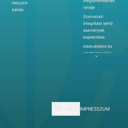
megismerésének
Helyszín
rendje
bérlés
Szervezeti
integritást sértő
események
bejelentése
Adatvédelmi és
adatbiztonsági
szabályzat
Adatkezelés
Játékszabályzat
Vármegyei
hatókörű városi
múzeum
Süti
szolgáltatásai
IMPRESSZUM
beállítások