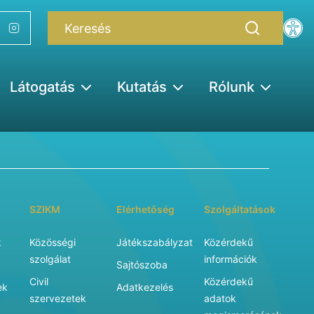
Látogatás
Kutatás
Rólunk
SZIKM
Elérhetőség
Szolgáltatások
k
Közösségi
Játékszabályzat
Közérdekű
szolgálat
információk
Sajtószoba
Civil
Közérdekű
ek
Adatkezelés
szervezetek
adatok