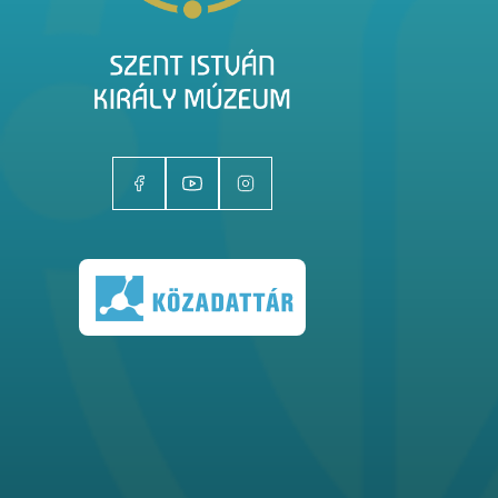
Kiállítóhelyek
Kiállítások
Gyűjtemények
Magazin
Kutatás
Rólunk