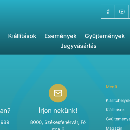
Kiállítások
Események
Gyűjtemények
Jegyvásárlás
Menü
Kiállítóhelye
van?
Írjon nekünk!
Kiállítások
Gyűjtemény
9989
8000, Székesfehérvár, Fő
Magazin
utca 6.