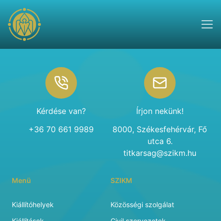
Footer
Kérdése van?
Írjon nekünk!
+36 70 661 9989
8000, Székesfehérvár, Fő
utca 6.
titkarsag@szikm.hu
Menü
SZIKM
Kiállítóhelyek
Közösségi szolgálat
Kiállítások
Civil szervezetek