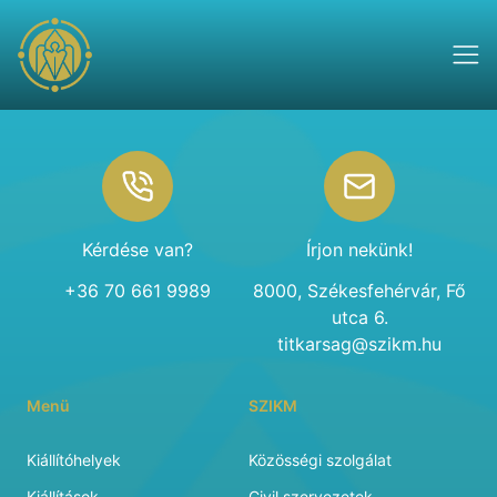
Footer
Kérdése van?
Írjon nekünk!
+36 70 661 9989
8000, Székesfehérvár, Fő
utca 6.
titkarsag@szikm.hu
Menü
SZIKM
Kiállítóhelyek
Közösségi szolgálat
Kiállítások
Civil szervezetek