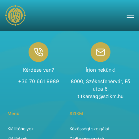
Footer
Kérdése van?
Írjon nekünk!
+36 70 661 9989
8000, Székesfehérvár, Fő
utca 6.
titkarsag@szikm.hu
Menü
SZIKM
Kiállítóhelyek
Közösségi szolgálat
Kiállítások
Civil szervezetek