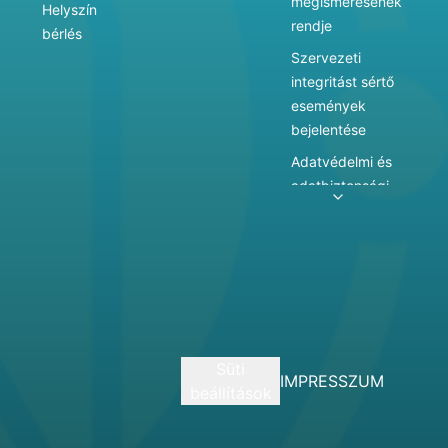
megismerésének
Helyszín
rendje
bérlés
Szervezeti
integritást sértő
események
bejelentése
Adatvédelmi és
adatbiztonsági
szabályzat
Adatkezelés
Játékszabályzat
Vármegyei
hatókörű városi
múzeum
Süti
szolgáltatásai
IMPRESSZUM
beállítások