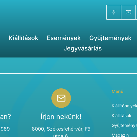
Kiállítások
Események
Gyűjtemények
Jegyvásárlás
Menü
Kiállítóhelye
van?
Írjon nekünk!
Kiállítások
Gyűjtemény
9989
8000, Székesfehérvár, Fő
Magazin
utca 6.