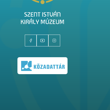
Kiállítóhelyek
Kiállítások
Gyűjtemények
Magazin
Kutatás
Rólunk