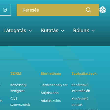
Látogatás
Kutatás
Rólunk
SZIKM
Elérhetőség
Szolgáltatások
k
Közösségi
Játékszabályzat
Közérdekű
szolgálat
információk
Sajtószoba
Civil
Közérdekű
ek
Adatkezelés
szervezetek
adatok