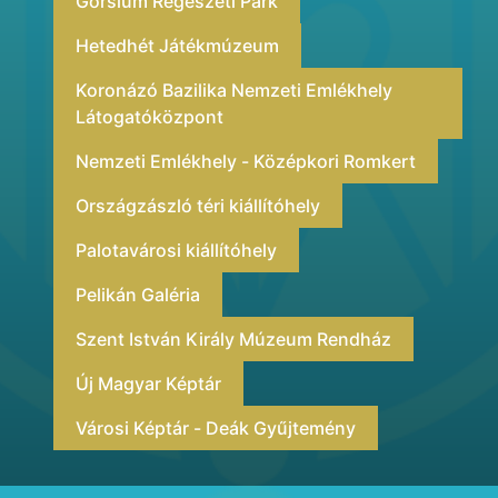
Gorsium Régészeti Park
Hetedhét Játékmúzeum
Koronázó Bazilika Nemzeti Emlékhely
Látogatóközpont
Nemzeti Emlékhely - Középkori Romkert
Országzászló téri kiállítóhely
Palotavárosi kiállítóhely
Pelikán Galéria
Szent István Király Múzeum Rendház
Új Magyar Képtár
Városi Képtár - Deák Gyűjtemény