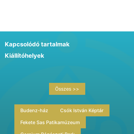
Kapcsolódó tartalmak
Kiállítóhelyek
Összes >>
Budenz-ház
Csók István Képtár
Fekete Sas Patikamúzeum