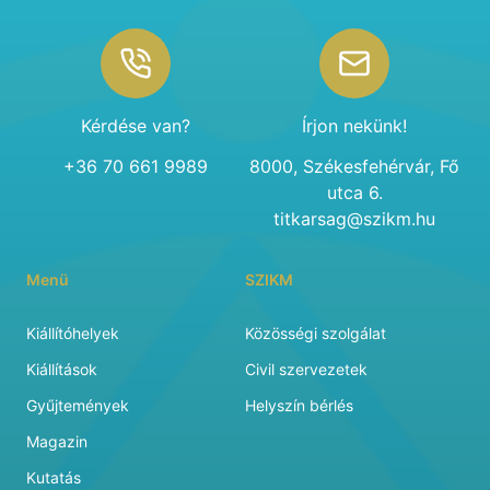
Footer
Kérdése van?
Írjon nekünk!
+36 70 661 9989
8000, Székesfehérvár, Fő
utca 6.
titkarsag@szikm.hu
Menü
SZIKM
Kiállítóhelyek
Közösségi szolgálat
Kiállítások
Civil szervezetek
Gyűjtemények
Helyszín bérlés
Magazin
Kutatás