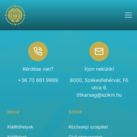
Footer
Kérdése van?
Írjon nekünk!
+36 70 661 9989
8000, Székesfehérvár, Fő
utca 6.
titkarsag@szikm.hu
Menü
SZIKM
Kiállítóhelyek
Közösségi szolgálat
Kiállítások
Civil szervezetek