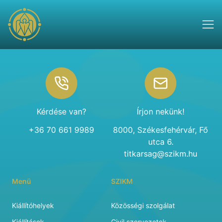
Footer
Kérdése van?
Írjon nekünk!
+36 70 661 9989
8000, Székesfehérvár, Fő
utca 6.
titkarsag@szikm.hu
Menü
SZIKM
Kiállítóhelyek
Közösségi szolgálat
Kiállítások
Civil szervezetek