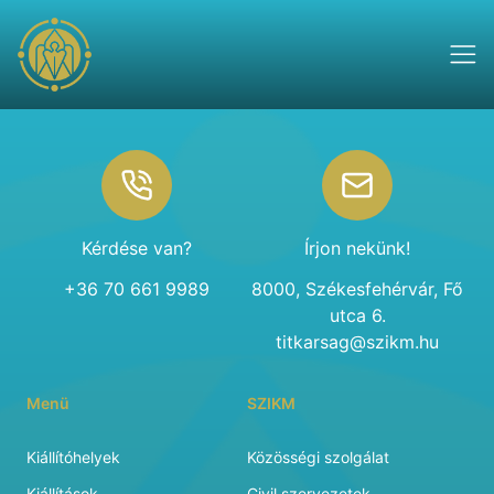
Footer
Kérdése van?
Írjon nekünk!
+36 70 661 9989
8000, Székesfehérvár, Fő
utca 6.
titkarsag@szikm.hu
Menü
SZIKM
Kiállítóhelyek
Közösségi szolgálat
Kiállítások
Civil szervezetek