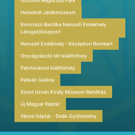
Gorsium Régészeti Park
Hetedhét Játékmúzeum
Koronázó Bazilika Nemzeti Emlékhely
Látogatóközpont
Nemzeti Emlékhely - Középkori Romkert
Országzászló téri kiállítóhely
Palotavárosi kiállítóhely
Pelikán Galéria
Szent István Király Múzeum Rendház
Új Magyar Képtár
Városi Képtár - Deák Gyűjtemény