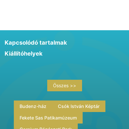
Kapcsolódó tartalmak
Kiállítóhelyek
Összes >>
Budenz-ház
Csók István Képtár
Fekete Sas Patikamúzeum