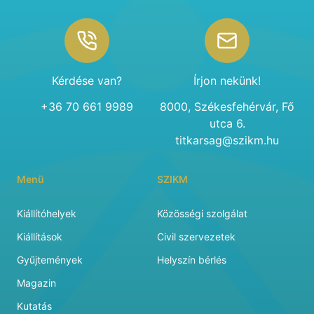
Footer
Kérdése van?
Írjon nekünk!
+36 70 661 9989
8000, Székesfehérvár, Fő
utca 6.
titkarsag@szikm.hu
Menü
SZIKM
Kiállítóhelyek
Közösségi szolgálat
Kiállítások
Civil szervezetek
Gyűjtemények
Helyszín bérlés
Magazin
Kutatás