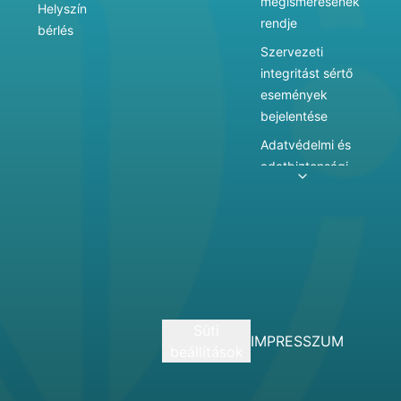
megismerésének
Helyszín
rendje
bérlés
Szervezeti
integritást sértő
események
bejelentése
Adatvédelmi és
adatbiztonsági
szabályzat
Adatkezelés
Játékszabályzat
Vármegyei
hatókörű városi
múzeum
Süti
szolgáltatásai
IMPRESSZUM
beállítások