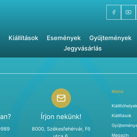
Kiállítások
Események
Gyűjtemények
Jegyvásárlás
Menü
Kiállítóhelye
van?
Írjon nekünk!
Kiállítások
Gyűjtemény
9989
8000, Székesfehérvár, Fő
Magazin
utca 6.