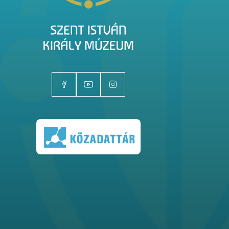
Kiállítóhelyek
Kiállítások
Gyűjtemények
Magazin
Kutatás
Rólunk