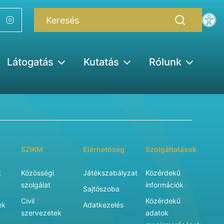
Látogatás
Kutatás
Rólunk
SZIKM
Elérhetőség
Szolgáltatások
k
Közösségi
Játékszabályzat
Közérdekű
szolgálat
információk
Sajtószoba
Civil
Közérdekű
ek
Adatkezelés
szervezetek
adatok