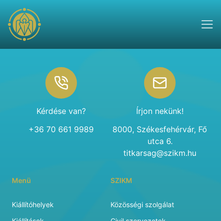
Footer
Kérdése van?
Írjon nekünk!
+36 70 661 9989
8000, Székesfehérvár, Fő
utca 6.
titkarsag@szikm.hu
Menü
SZIKM
Kiállítóhelyek
Közösségi szolgálat
Kiállítások
Civil szervezetek