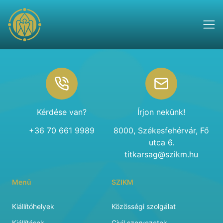
Footer
Kérdése van?
Írjon nekünk!
+36 70 661 9989
8000, Székesfehérvár, Fő
utca 6.
titkarsag@szikm.hu
Menü
SZIKM
Kiállítóhelyek
Közösségi szolgálat
Kiállítások
Civil szervezetek