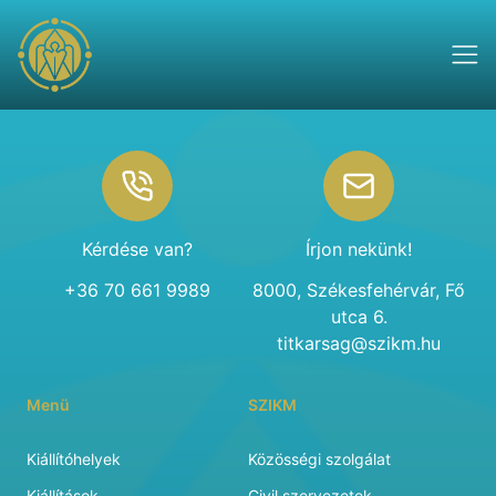
Footer
Kérdése van?
Írjon nekünk!
+36 70 661 9989
8000, Székesfehérvár, Fő
utca 6.
titkarsag@szikm.hu
Menü
SZIKM
Kiállítóhelyek
Közösségi szolgálat
Kiállítások
Civil szervezetek