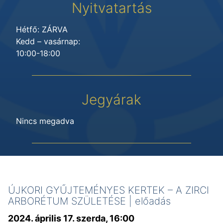
Nyitvatartás
Hétfő: ZÁRVA
Kedd – vasárnap:
10:00-18:00
Jegyárak
Nincs megadva
ÚJKORI GYŰJTEMÉNYES KERTEK – A ZIRCI
ARBORÉTUM SZÜLETÉSE | előadás
2024. április 17. szerda, 16:00