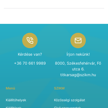
Footer
Kérdése van?
Írjon nekünk!
+36 70 661 9989
8000, Székesfehérvár, Fő
utca 6.
titkarsag@szikm.hu
Menü
SZIKM
Kiállítóhelyek
Közösségi szolgálat
Kiállítások
Civil szervezetek