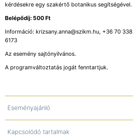
kérdésekre egy szakértő botanikus segítségével.
Belépődíj: 500 Ft
Információ: krizsany.anna@szikm.hu, +36 70 338
6173
Az esemény sajtónyilvános.
A programváltoztatás jogát fenntartjuk.
Eseményajánló
Kapcsolódó tartalmak