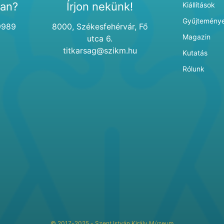
van?
Írjon nekünk!
Kiállítások
Gyűjtemény
9989
8000, Székesfehérvár, Fő
Magazin
utca 6.
titkarsag@szikm.hu
Kutatás
Rólunk
© 2017-2025 - Szent István Király Múzeum