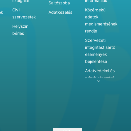
szolgálat
információk
Sajtószoba
Civil
Közérdekű
ek
Adatkezelés
szervezetek
adatok
megismerésének
Helyszín
rendje
bérlés
Szervezeti
integritást sértő
események
bejelentése
Adatvédelmi és
adatbiztonsági
szabályzat
Adatkezelés
Játékszabályzat
Vármegyei
hatókörű városi
múzeum