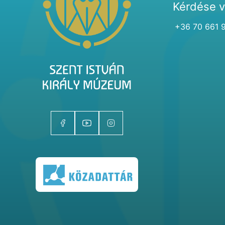
Kérdése 
+36 70 661 
Kiállítóhelyek
Kiállítások
Gyűjtemények
Magazin
Kutatás
Rólunk