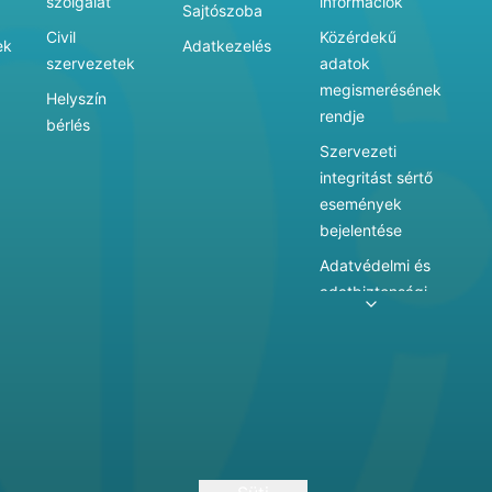
szolgálat
információk
Sajtószoba
Civil
Közérdekű
ek
Adatkezelés
szervezetek
adatok
megismerésének
Helyszín
rendje
bérlés
Szervezeti
integritást sértő
események
bejelentése
Adatvédelmi és
adatbiztonsági
szabályzat
Adatkezelés
Játékszabályzat
Vármegyei
hatókörű városi
múzeum