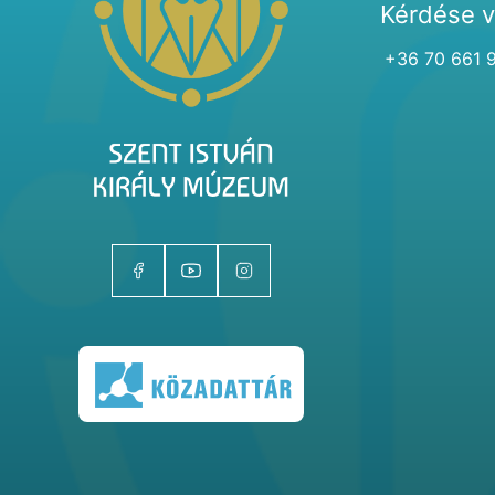
Kérdése 
+36 70 661 
Kiállítóhelyek
Kiállítások
Gyűjtemények
Magazin
Kutatás
Rólunk