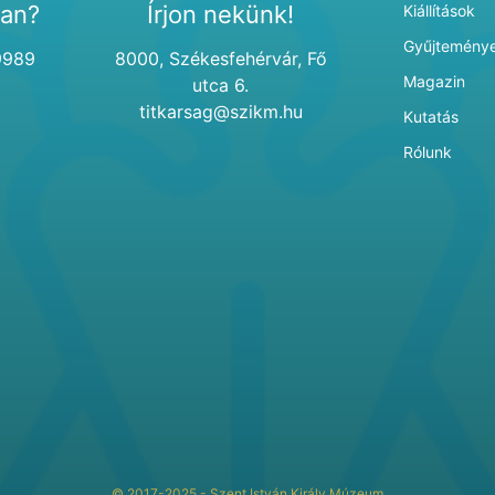
van?
Írjon nekünk!
Kiállítások
Gyűjtemény
9989
8000, Székesfehérvár, Fő
Magazin
utca 6.
titkarsag@szikm.hu
Kutatás
Rólunk
© 2017-2025 - Szent István Király Múzeum