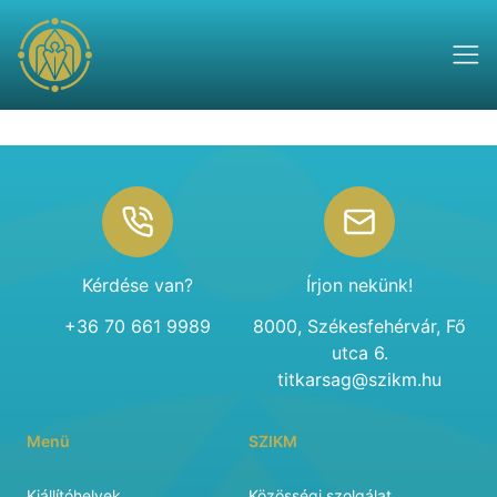
Footer
Kérdése van?
Írjon nekünk!
+36 70 661 9989
8000, Székesfehérvár, Fő
utca 6.
titkarsag@szikm.hu
Menü
SZIKM
Kiállítóhelyek
Közösségi szolgálat