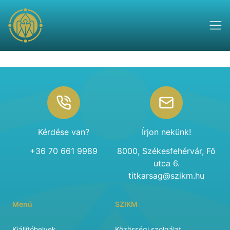
Footer
Kérdése van?
Írjon nekünk!
+36 70 661 9989
8000, Székesfehérvár, Fő
utca 6.
titkarsag@szikm.hu
Menü
SZIKM
Kiállítóhelyek
Közösségi szolgálat