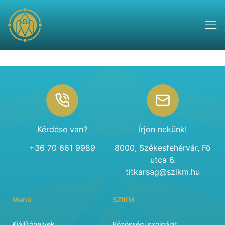
Footer
Kérdése van?
Írjon nekünk!
+36 70 661 9989
8000, Székesfehérvár, Fő
utca 6.
titkarsag@szikm.hu
Menü
SZIKM
Kiállítóhelyek
Közösségi szolgálat