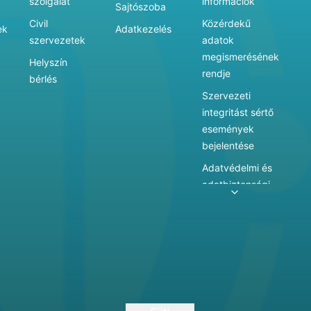
szolgálat
információk
Sajtószoba
Civil
Közérdekű
ek
Adatkezelés
szervezetek
adatok
megismerésének
Helyszín
rendje
bérlés
Szervezeti
integritást sértő
események
bejelentése
Adatvédelmi és
adatbiztonsági
szabályzat
Adatkezelés
Játékszabályzat
Vármegyei
hatókörű városi
múzeum