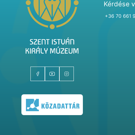
Kérdése 
+36 70 661 
Kiállítóhelyek
Kiállítások
Gyűjtemények
Magazin
Kutatás
Rólunk