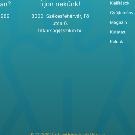
van?
Írjon nekünk!
Kiállítások
Gyűjtemény
9989
8000, Székesfehérvár, Fő
Magazin
utca 6.
titkarsag@szikm.hu
Kutatás
Rólunk
© 2017-2025 - Szent István Király Múzeum