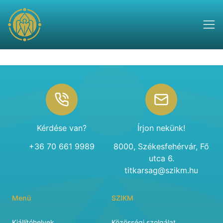
Footer
Kérdése van?
Írjon nekünk!
+36 70 661 9989
8000, Székesfehérvár, Fő
utca 6.
titkarsag@szikm.hu
Menü
SZIKM
Kiállítóhelyek
Közösségi szolgálat