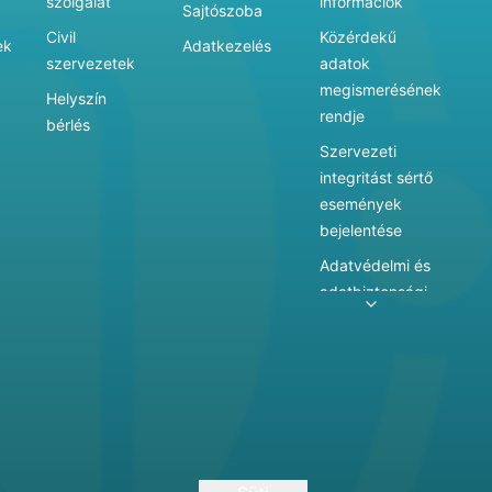
szolgálat
információk
Sajtószoba
Civil
Közérdekű
ek
Adatkezelés
szervezetek
adatok
megismerésének
Helyszín
rendje
bérlés
Szervezeti
integritást sértő
események
bejelentése
Adatvédelmi és
adatbiztonsági
szabályzat
Adatkezelés
Játékszabályzat
Vármegyei
hatókörű városi
múzeum