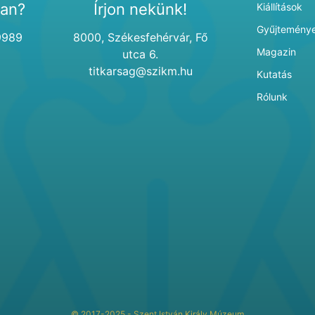
van?
Írjon nekünk!
Kiállítások
Gyűjtemény
9989
8000, Székesfehérvár, Fő
Magazin
utca 6.
titkarsag@szikm.hu
Kutatás
Rólunk
© 2017-2025 - Szent István Király Múzeum