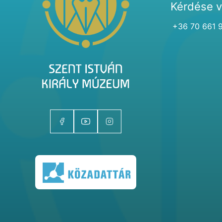
Kérdése 
+36 70 661 
Kiállítóhelyek
Kiállítások
Gyűjtemények
Magazin
Kutatás
Rólunk