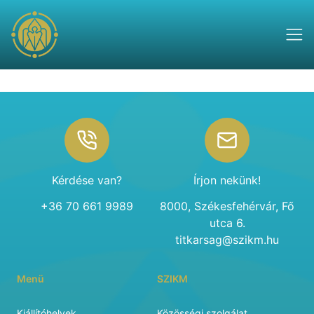
Footer
Kérdése van?
Írjon nekünk!
+36 70 661 9989
8000, Székesfehérvár, Fő
utca 6.
titkarsag@szikm.hu
Menü
SZIKM
Kiállítóhelyek
Közösségi szolgálat