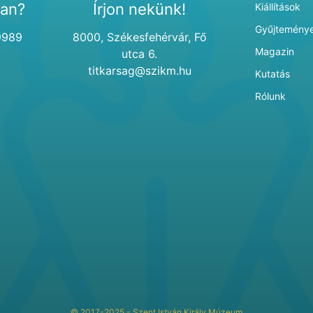
van?
Írjon nekünk!
Kiállítások
Gyűjtemény
9989
8000, Székesfehérvár, Fő
Magazin
utca 6.
titkarsag@szikm.hu
Kutatás
Rólunk
© 2017-2025 - Szent István Király Múzeum