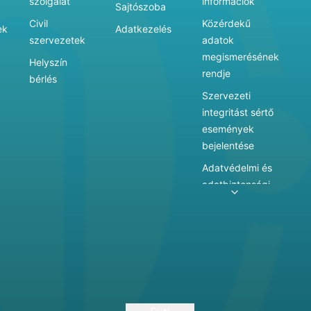
szolgálat
információk
Sajtószoba
Civil
Közérdekű
ek
Adatkezelés
szervezetek
adatok
megismerésének
Helyszín
rendje
bérlés
Szervezeti
integritást sértő
események
bejelentése
Adatvédelmi és
adatbiztonsági
szabályzat
Adatkezelés
Játékszabályzat
Vármegyei
hatókörű városi
múzeum