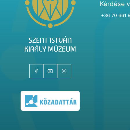
Kérdése 
+36 70 661 
Kiállítóhelyek
Kiállítások
Gyűjtemények
Magazin
Kutatás
Rólunk