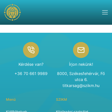
Footer
Kérdése van?
Írjon nekünk!
+36 70 661 9989
8000, Székesfehérvár, Fő
utca 6.
titkarsag@szikm.hu
Menü
SZIKM
Kiállítóhelyek
Közösségi szolgálat