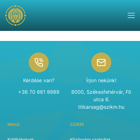
Footer
Kérdése van?
Írjon nekünk!
+36 70 661 9989
8000, Székesfehérvár, Fő
utca 6.
titkarsag@szikm.hu
Menü
SZIKM
Kiállítóhelyek
Közösségi szolgálat