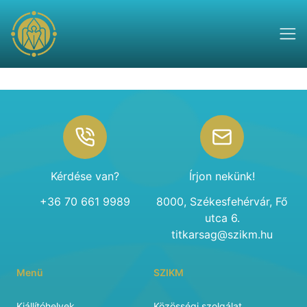
Footer
Kérdése van?
Írjon nekünk!
+36 70 661 9989
8000, Székesfehérvár, Fő
utca 6.
titkarsag@szikm.hu
Menü
SZIKM
Kiállítóhelyek
Közösségi szolgálat