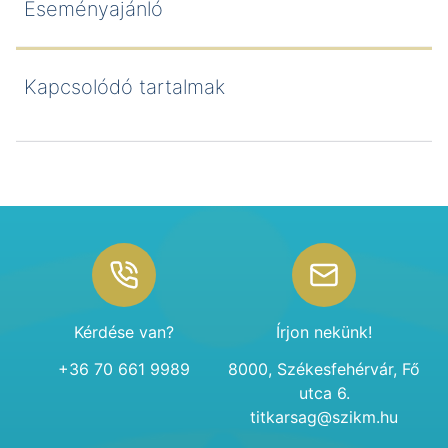
Eseményajánló
Kapcsolódó tartalmak
Footer
Kérdése van?
Írjon nekünk!
+36 70 661 9989
8000, Székesfehérvár, Fő
utca 6.
titkarsag@szikm.hu