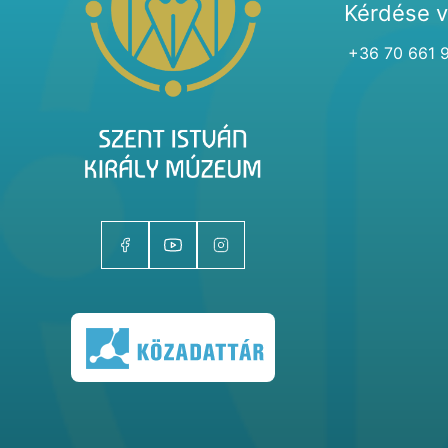
Kérdése 
+36 70 661 
Kiállítóhelyek
Kiállítások
Gyűjtemények
Magazin
Kutatás
Rólunk