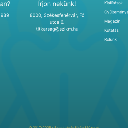
van?
Írjon nekünk!
Kiállítások
Gyűjtemény
9989
8000, Székesfehérvár, Fő
Magazin
utca 6.
titkarsag@szikm.hu
Kutatás
Rólunk
© 2017-2025 - Szent István Király Múzeum