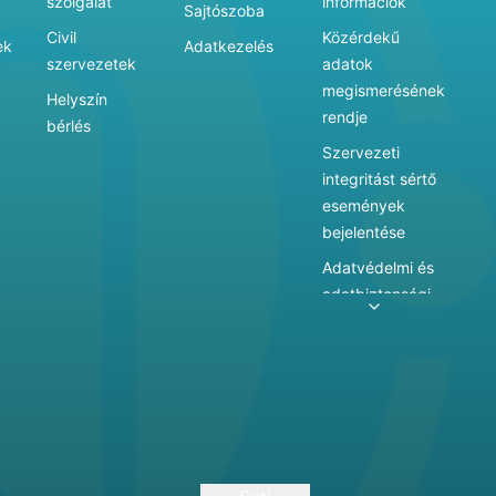
szolgálat
információk
Sajtószoba
Civil
Közérdekű
ek
Adatkezelés
szervezetek
adatok
megismerésének
Helyszín
rendje
bérlés
Szervezeti
integritást sértő
események
bejelentése
Adatvédelmi és
adatbiztonsági
szabályzat
Adatkezelés
Játékszabályzat
Vármegyei
hatókörű városi
múzeum