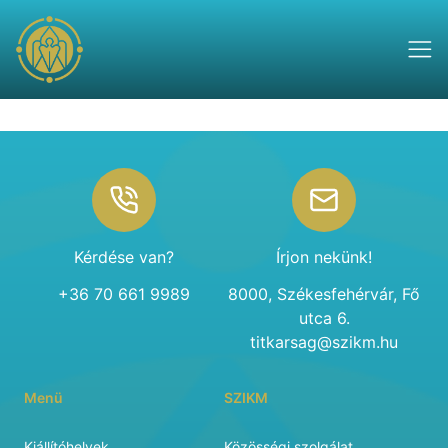
Footer
Kérdése van?
Írjon nekünk!
+36 70 661 9989
8000, Székesfehérvár, Fő
utca 6.
titkarsag@szikm.hu
Menü
SZIKM
Kiállítóhelyek
Közösségi szolgálat