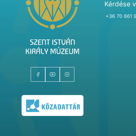
Kérdése 
+36 70 661 
Kiállítóhelyek
Kiállítások
Gyűjtemények
Magazin
Kutatás
Rólunk