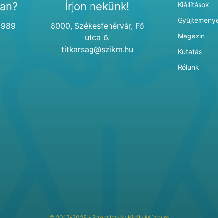
van?
Írjon nekünk!
Kiállítások
Gyűjtemény
9989
8000, Székesfehérvár, Fő
Magazin
utca 6.
titkarsag@szikm.hu
Kutatás
Rólunk
© 2017-2025 - Szent István Király Múzeum