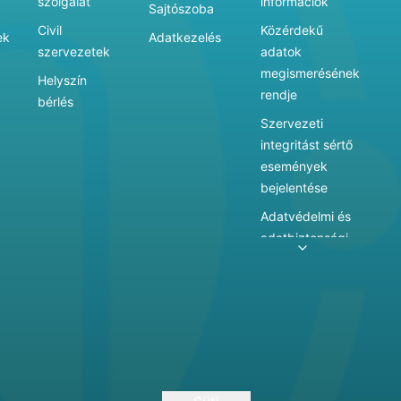
szolgálat
információk
Sajtószoba
Civil
Közérdekű
ek
Adatkezelés
szervezetek
adatok
megismerésének
Helyszín
rendje
bérlés
Szervezeti
integritást sértő
események
bejelentése
Adatvédelmi és
adatbiztonsági
szabályzat
Adatkezelés
Játékszabályzat
Vármegyei
hatókörű városi
múzeum