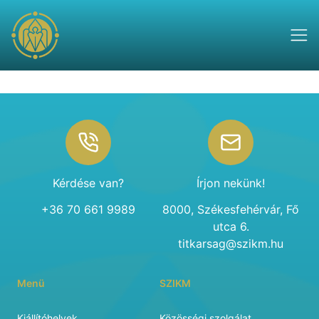
Footer
Kérdése van?
Írjon nekünk!
+36 70 661 9989
8000, Székesfehérvár, Fő
utca 6.
titkarsag@szikm.hu
Menü
SZIKM
Kiállítóhelyek
Közösségi szolgálat