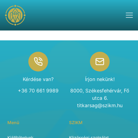
Footer
Kérdése van?
Írjon nekünk!
+36 70 661 9989
8000, Székesfehérvár, Fő
utca 6.
titkarsag@szikm.hu
Menü
SZIKM
Kiállítóhelyek
Közösségi szolgálat