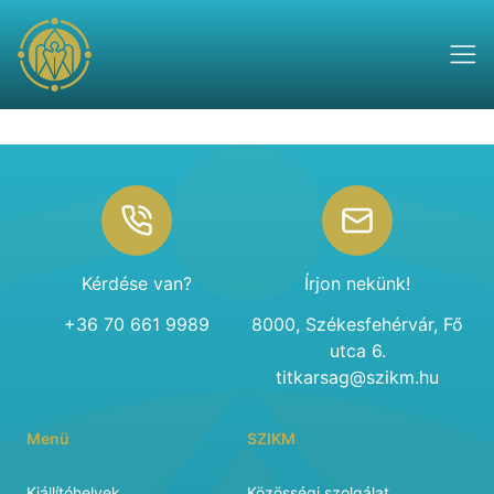
Footer
Kérdése van?
Írjon nekünk!
+36 70 661 9989
8000, Székesfehérvár, Fő
utca 6.
titkarsag@szikm.hu
Menü
SZIKM
Kiállítóhelyek
Közösségi szolgálat