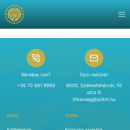
Footer
Kérdése van?
Írjon nekünk!
+36 70 661 9989
8000, Székesfehérvár, Fő
utca 6.
titkarsag@szikm.hu
Menü
SZIKM
Kiállítóhelyek
Közösségi szolgálat