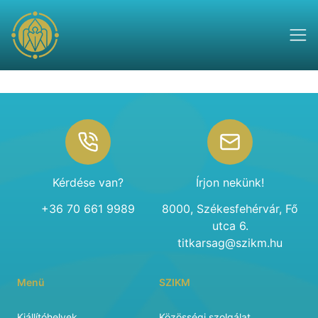
Footer
Kérdése van?
Írjon nekünk!
+36 70 661 9989
8000, Székesfehérvár, Fő
utca 6.
titkarsag@szikm.hu
Menü
SZIKM
Kiállítóhelyek
Közösségi szolgálat