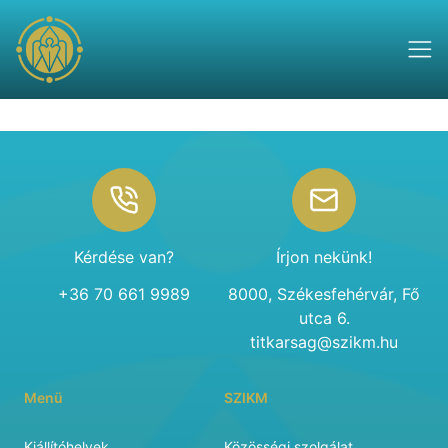
Footer
Kérdése van?
Írjon nekünk!
+36 70 661 9989
8000, Székesfehérvár, Fő
utca 6.
titkarsag@szikm.hu
Menü
SZIKM
Kiállítóhelyek
Közösségi szolgálat