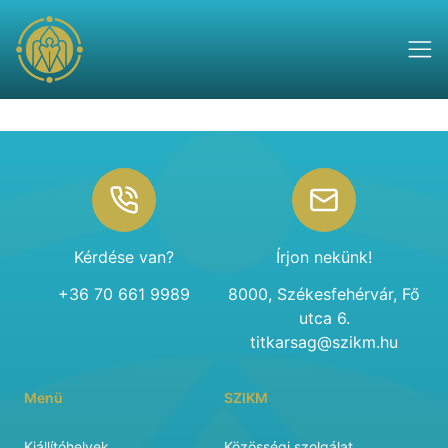
Footer
Kérdése van?
Írjon nekünk!
+36 70 661 9989
8000, Székesfehérvár, Fő
utca 6.
titkarsag@szikm.hu
Menü
SZIKM
Kiállítóhelyek
Közösségi szolgálat