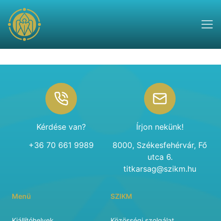
Footer
Kérdése van?
Írjon nekünk!
+36 70 661 9989
8000, Székesfehérvár, Fő
utca 6.
titkarsag@szikm.hu
Menü
SZIKM
Kiállítóhelyek
Közösségi szolgálat