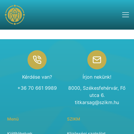
Footer
Kérdése van?
Írjon nekünk!
+36 70 661 9989
8000, Székesfehérvár, Fő
utca 6.
titkarsag@szikm.hu
Menü
SZIKM
Kiállítóhelyek
Közösségi szolgálat