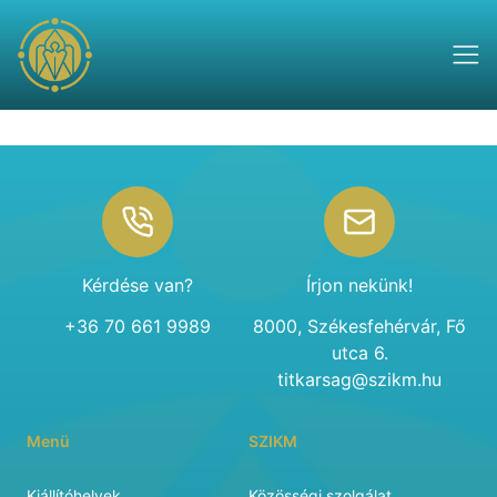
Footer
Kérdése van?
Írjon nekünk!
+36 70 661 9989
8000, Székesfehérvár, Fő
utca 6.
titkarsag@szikm.hu
Menü
SZIKM
Kiállítóhelyek
Közösségi szolgálat