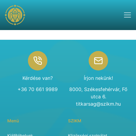
Footer
Kérdése van?
Írjon nekünk!
+36 70 661 9989
8000, Székesfehérvár, Fő
utca 6.
titkarsag@szikm.hu
Menü
SZIKM
Kiállítóhelyek
Közösségi szolgálat