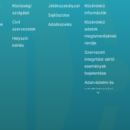
k
Közösségi
Játékszabályzat
Közérdekű
szolgálat
információk
Sajtószoba
Civil
Közérdekű
ek
Adatkezelés
szervezetek
adatok
megismerésének
Helyszín
rendje
bérlés
Szervezeti
integritást sértő
események
bejelentése
Adatvédelmi és
adatbiztonsági
szabályzat
Adatkezelés
Játékszabályzat
Vármegyei