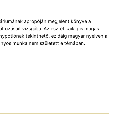
enáriumának apropóján megjelent könyve a
tozásait vizsgálja. Az esztétikailag is magas
iánypótlónak tekinthető, ezidáig magyar nyelven a
mányos munka nem született e témában.