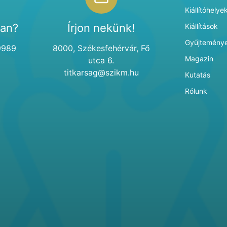
Kiállítóhelye
van?
Írjon nekünk!
Kiállítások
Gyűjtemény
9989
8000, Székesfehérvár, Fő
Magazin
utca 6.
titkarsag@szikm.hu
Kutatás
Rólunk