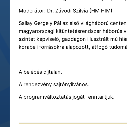
Moderátor: Dr. Závodi Szilvia (HM HIM)
Sallay Gergely Pál az első világháború cent
magyarországi kitüntetésrendszer háborús vál
szintet képviselő, gazdagon illusztrált mű h
korabeli forrásokra alapozott, átfogó tudo
A belépés díjtalan.
A rendezvény sajtónyilvános.
A programváltoztatás jogát fenntartjuk.