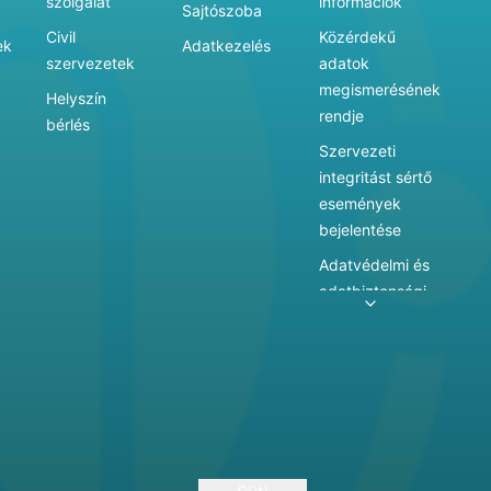
szolgálat
információk
Sajtószoba
Civil
Közérdekű
ek
Adatkezelés
szervezetek
adatok
megismerésének
Helyszín
rendje
bérlés
Szervezeti
integritást sértő
események
bejelentése
Adatvédelmi és
adatbiztonsági
szabályzat
Adatkezelés
Játékszabályzat
Vármegyei
hatókörű városi
múzeum