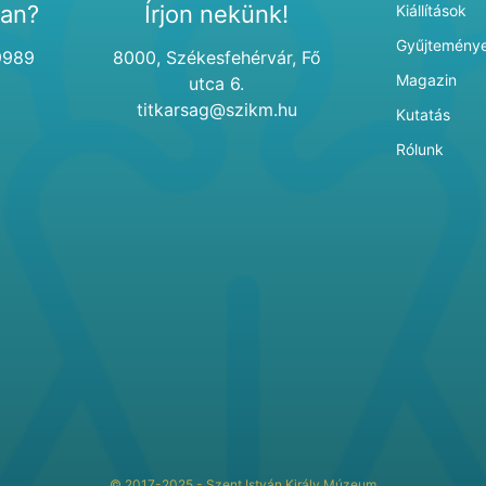
van?
Írjon nekünk!
Kiállítások
Gyűjtemény
9989
8000, Székesfehérvár, Fő
Magazin
utca 6.
titkarsag@szikm.hu
Kutatás
Rólunk
© 2017-2025 - Szent István Király Múzeum