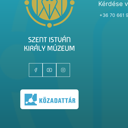
Kérdése 
+36 70 661 
Kiállítóhelyek
Kiállítások
Gyűjtemények
Magazin
Kutatás
Rólunk