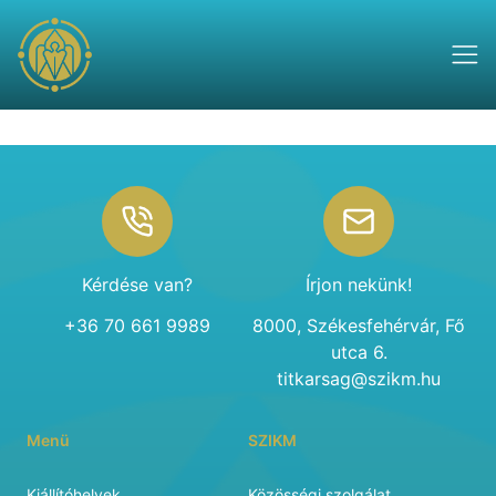
Footer
Kérdése van?
Írjon nekünk!
+36 70 661 9989
8000, Székesfehérvár, Fő
utca 6.
titkarsag@szikm.hu
Menü
SZIKM
Kiállítóhelyek
Közösségi szolgálat