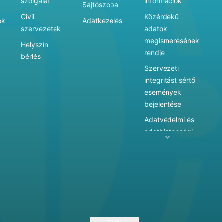
szolgálat
információk
Sajtószoba
Civil
Közérdekű
ek
Adatkezelés
szervezetek
adatok
megismerésének
Helyszín
rendje
bérlés
Szervezeti
integritást sértő
események
bejelentése
Adatvédelmi és
adatbiztonsági
szabályzat
Adatkezelés
Játékszabályzat
Vármegyei
hatókörű városi
múzeum