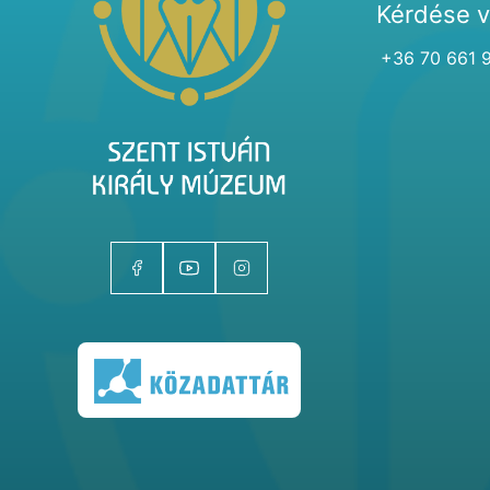
Kérdése 
+36 70 661 
Kiállítóhelyek
Kiállítások
Gyűjtemények
Magazin
Kutatás
Rólunk