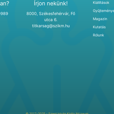
van?
Írjon nekünk!
Kiállítások
Gyűjtemény
9989
8000, Székesfehérvár, Fő
Magazin
utca 6.
titkarsag@szikm.hu
Kutatás
Rólunk
© 2017-2025 - Szent István Király Múzeum