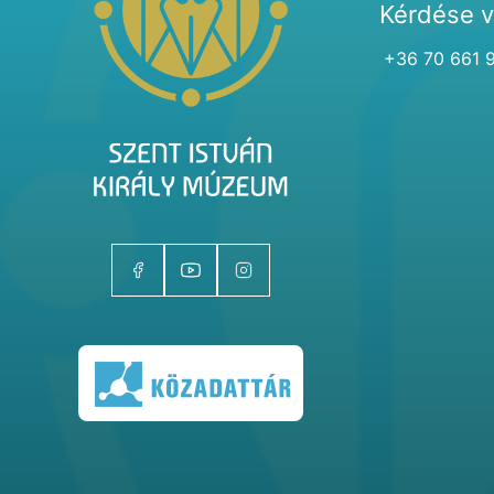
Kérdése 
+36 70 661 
Kiállítóhelyek
Kiállítások
Gyűjtemények
Magazin
Kutatás
Rólunk