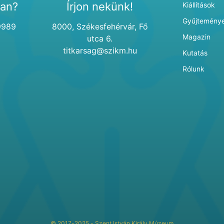
van?
Írjon nekünk!
Kiállítások
Gyűjtemény
9989
8000, Székesfehérvár, Fő
Magazin
utca 6.
titkarsag@szikm.hu
Kutatás
Rólunk
© 2017-2025 - Szent István Király Múzeum