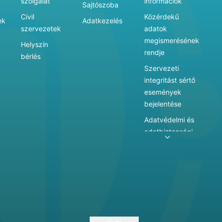
szolgálat
információk
Sajtószoba
Civil
Közérdekű
ek
Adatkezelés
szervezetek
adatok
megismerésének
Helyszín
rendje
bérlés
Szervezeti
integritást sértő
események
bejelentése
Adatvédelmi és
adatbiztonsági
szabályzat
Adatkezelés
Játékszabályzat
Vármegyei
hatókörű városi
múzeum